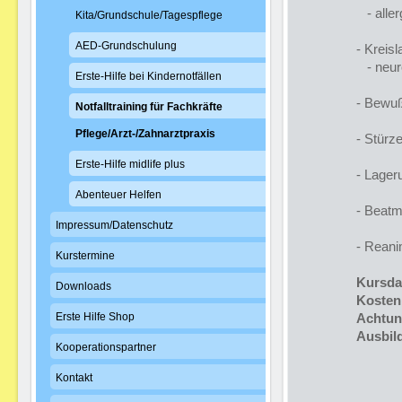
- aller
Kita/Grundschule/Tagespflege
AED-Grundschulung
- Kreis
- neur
Erste-Hilfe bei Kindernotfällen
- Bewuß
Notfalltraining für Fachkräfte
Pflege/Arzt-/Zahnarztpraxis
- Stürz
Erste-Hilfe midlife plus
- Lager
Abenteuer Helfen
- Beatm
Impressum/Datenschutz
- Reani
Kurstermine
Kursdau
Downloads
Kosten
Erste Hilfe Shop
Achtung
Ausbild
Kooperationspartner
Kontakt